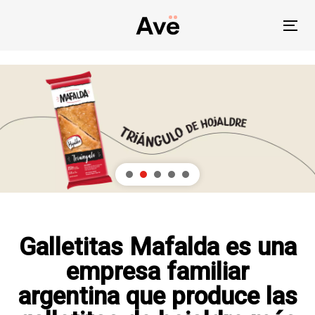
Skip
Skip
links
to
To
primary
nav
navigation
Skip
to
content
Galletitas Mafalda es una
empresa familiar
argentina que produce las